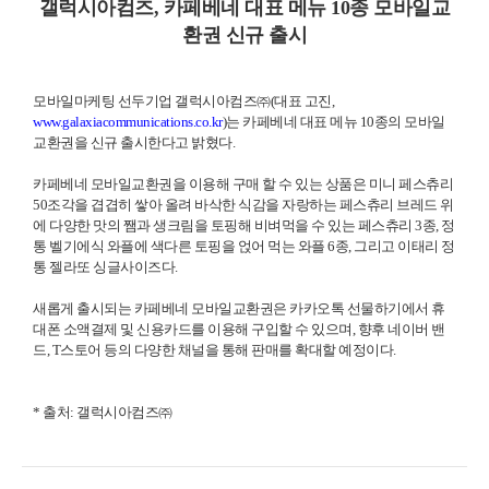
갤럭시아컴즈
,
카페베네 대표 메뉴
10
종 모바일교
환권 신규 출시
모바일마케팅 선두기업 갤럭시아컴즈㈜
(
대표 고진
,
www.galaxiacommunications.co.kr
)
는 카페베네 대표 메뉴
10
종의 모바일
교환권을 신규 출시한다고 밝혔다
.
카페베네 모바일교환권을 이용해 구매 할 수 있는 상품은 미니 페스츄리
50
조각을 겹겹히 쌓아 올려 바삭한 식감을 자랑하는 페스츄리 브레드 위
에 다양한 맛의 쨈과 생크림을 토핑해 비벼먹을 수 있는 페스츄리
3
종
,
정
통 벨기에식 와플에 색다른 토핑을 얹어 먹는 와플
6
종
,
그리고 이태리 정
통 젤라또 싱글사이즈다
.
새롭게 출시되는 카페베네 모바일교환권은 카카오톡 선물하기에서 휴
대폰 소액결제 및 신용카드를 이용해 구입할 수 있으며
,
향후 네이버 밴
드
, T
스토어 등의 다양한 채널을 통해 판매를 확대할 예정이다
.
*
출처
:
갤럭시아컴즈㈜